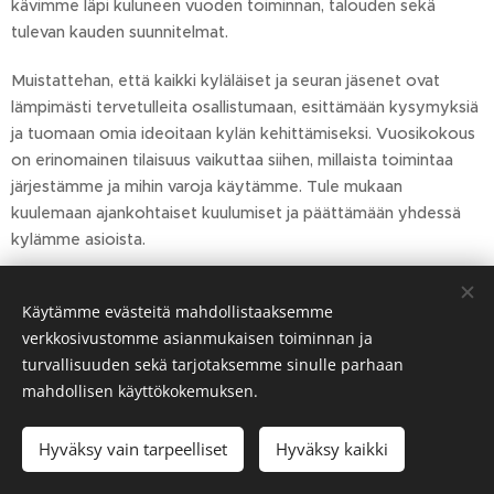
kävimme läpi kuluneen vuoden toiminnan, talouden sekä
tulevan kauden suunnitelmat.
Muistattehan, että kaikki kyläläiset ja seuran jäsenet ovat
lämpimästi tervetulleita osallistumaan, esittämään kysymyksiä
ja tuomaan omia ideoitaan kylän kehittämiseksi. Vuosikokous
on erinomainen tilaisuus vaikuttaa siihen, millaista toimintaa
järjestämme ja mihin varoja käytämme. Tule mukaan
kuulemaan ajankohtaiset kuulumiset ja päättämään yhdessä
kylämme asioista.
Käytämme evästeitä mahdollistaaksemme
Share
verkkosivustomme asianmukaisen toiminnan ja
turvallisuuden sekä tarjotaksemme sinulle parhaan
mahdollisen käyttökokemuksen.
Hyväksy vain tarpeelliset
Hyväksy kaikki
Luotu
Webnodella
Evästeet