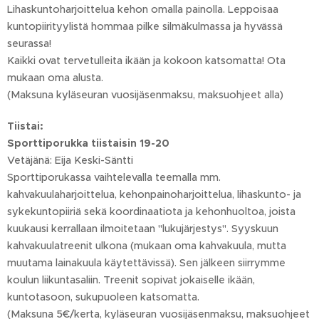
Lihaskuntoharjoittelua kehon omalla painolla. Leppoisaa
kuntopiirityylistä hommaa pilke silmäkulmassa ja hyvässä
seurassa!
Kaikki ovat tervetulleita ikään ja kokoon katsomatta! Ota
mukaan oma alusta.
(Maksuna kyläseuran vuosijäsenmaksu, maksuohjeet alla)
Tiistai:
Sporttiporukka tiistaisin 19-20
Vetäjänä: Eija Keski-Säntti
Sporttiporukassa vaihtelevalla teemalla mm.
kahvakuulaharjoittelua, kehonpainoharjoittelua, lihaskunto- ja
sykekuntopiiriä sekä koordinaatiota ja kehonhuoltoa, joista
kuukausi kerrallaan ilmoitetaan "lukujärjestys". Syyskuun
kahvakuulatreenit ulkona (mukaan oma kahvakuula, mutta
muutama lainakuula käytettävissä). Sen jälkeen siirrymme
koulun liikuntasaliin. Treenit sopivat jokaiselle ikään,
kuntotasoon, sukupuoleen katsomatta.
(Maksuna 5€/kerta, kyläseuran vuosijäsenmaksu, maksuohjeet