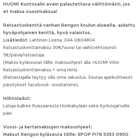
HUOM! Kuntosalin avain palautettava välittömästi, jos
et maksa vuosimaksua!
Ratsastuskenttä vanhan Rengon koulun alueella, aidattu
hyväpohjainen kenttä, hyvä valaistus.
Lisätiedot
: Lahtinen Leena, 044-0804804
Ratsastuskenttämaksu 30€/vuosi tai vaihtoehtoisesti
5€/päivä/ratsastaja.
(Maksu kyläseuran tilille, maksuohjeet alla. HUOM! Viite:
Ratsastuskenttämaksu + oma nimi).
(Ratsastajalla täytyy olla oma vakuutus. Seuraa ajankohtaiset
päivitykset facebook -sivultamme).
Hiihtoladut:
Latuja kulkee Ruissaaresta Honkakylään sekä Kyrkösjärvelle
päin.
Vuosi- ja kertamaksujen maksuohjeet:
Maksut Rengon kyläseura tilille: EPOP FI78 5353 0950