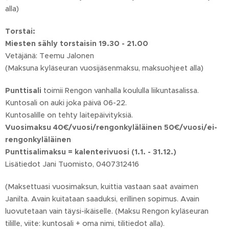
alla)
Torstai:
Miesten sähly torstaisin 19.30 - 21.00
Vetäjänä: Teemu Jalonen
(Maksuna kyläseuran vuosijäsenmaksu, maksuohjeet alla)
Punttisali
toimii Rengon vanhalla koululla liikuntasalissa.
Kuntosali on auki joka päivä 06-22.
Kuntosalille on tehty laitepäivityksiä.
Vuosimaksu 40€/vuosi/rengonkyläläinen 50€/vuosi/ei-
rengonkyläläinen
Punttisalimaksu = kalenterivuosi (1.1. - 31.12.)
Lisätiedot Jani Tuomisto, 0407312416
(Maksettuasi vuosimaksun, kuittia vastaan saat avaimen
Janilta. Avain kuitataan saaduksi, erillinen sopimus. Avain
luovutetaan vain täysi-ikäiselle. (Maksu Rengon kyläseuran
tilille, viite: kuntosali + oma nimi, tilitiedot alla).